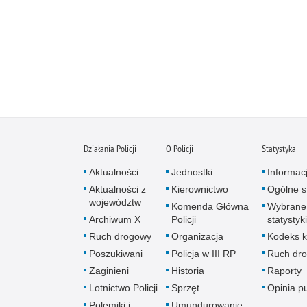
Działania Policji
O Policji
Statystyka
Aktualności
Jednostki
Informac
Aktualności z
Kierownictwo
Ogólne st
województw
Komenda Główna
Wybrane
Archiwum X
Policji
statystyki
Ruch drogowy
Organizacja
Kodeks k
Poszukiwani
Policja w III RP
Ruch dr
Zaginieni
Historia
Raporty
Lotnictwo Policji
Sprzęt
Opinia p
Polemiki i
Umundurowanie