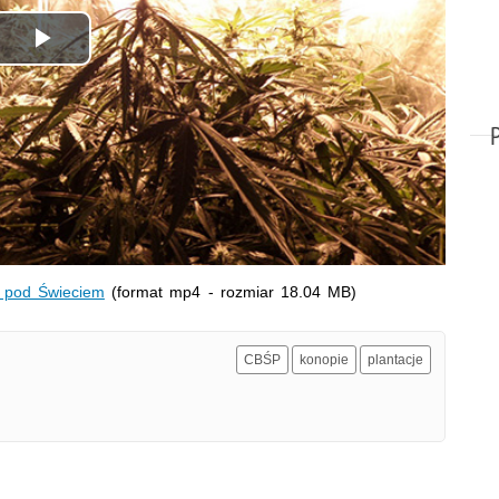
Odtwórz
wideo
i pod Świeciem
(format mp4 - rozmiar 18.04 MB)
CBŚP
konopie
plantacje