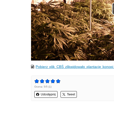
Pobierz plik CBŚ zlikwidowało plantację konop
Ocena: 5/5 (1)
Udostępnij
Tweet