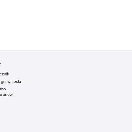
t
cznik
gi i wnioski
awy
eranów