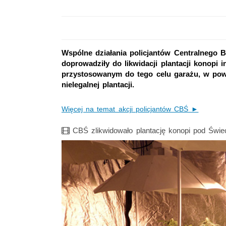
Wspólne działania policjantów Centralnego B
doprowadziły do likwidacji plantacji konopi i
przystosowanym do tego celu garażu, w powie
nielegalnej plantacji.
Więcej na temat akcji policjantów CBŚ ►
Film
CBŚ zlikwidowało plantację konopi pod Świe