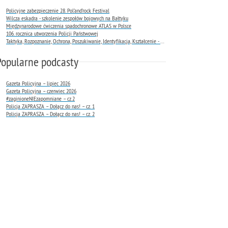
Policyjne zabezpieczenie 28. Pol’and’rock Festival
Wilcza eskadra - szkolenie zespołów bojowych na Bałtyku
Międzynarodowe ćwiczenia spadochronowe ATLAS w Polsce
106. rocznica utworzenia Policji Państwowej
Taktyka, Rozpoznanie, Ochrona, Poszukiwanie, Identyfikacja, Kształcenie - TROPIK-9
Popularne podcasty
Gazeta Policyjna – lipiec 2026
Gazeta Policyjna – czerwiec 2026
#zaginioneNIEzapomniane – cz.2
Policja ZAPRASZA – Dołącz do nas! – cz. 1
Policja ZAPRASZA – Dołącz do nas! – cz. 2