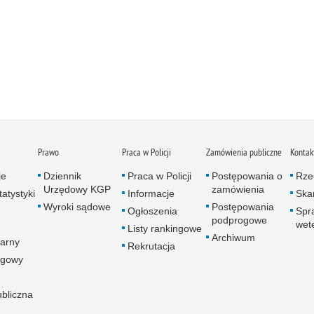
Prawo
Praca w Policji
Zamówienia publiczne
Kontak
je
Dziennik
Praca w Policji
Postępowania o
Rze
Urzędowy KGP
zamówienia
atystyki
Informacje
Skar
Wyroki sądowe
Postępowania
Ogłoszenia
Spr
podprogowe
wet
Listy rankingowe
Archiwum
arny
Rekrutacja
ogowy
ubliczna