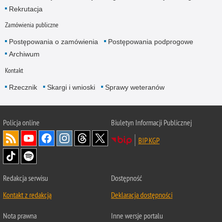
Rekrutacja
Zamówienia publiczne
Postępowania o zamówienia
Postępowania podprogowe
Archiwum
Kontakt
Rzecznik
Skargi i wnioski
Sprawy weteranów
Policja
online
Biuletyn Informacji Publicznej
BIP KGP
Redakcja serwisu
Dostępność
Kontakt z redakcją
Deklaracja dostępności
Nota prawna
Inne wersje portalu