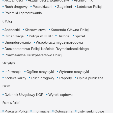
Aktualności
Aktualności z województw
Archiwum X
Ruch drogowy
Poszukiwani
Zaginieni
Lotnictwo Policji
Polemiki i sprostowania
O Policji
Jednostki
Kierownictwo
Komenda Główna Policji
Organizacja
Policja w III RP
Historia
Sprzęt
Umundurowanie
Współpraca międzynarodowa
Duszpasterstwo Policji Kościoła Rzymskokatolickiego
Prawosławne Duszpasterstwo Policji
Statystyka
Informacje
Ogólne statystyki
Wybrane statystyki
Kodeks karny
Ruch drogowy
Raporty
Opinia publiczna
Prawo
Dziennik Urzędowy KGP
Wyroki sądowe
Praca w Policji
Praca w Policji
Informacje
Ogłoszenia
Listy rankingowe