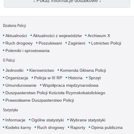
↓ Pokaż informacje dodatkowe ↓
Działania Policji
Aktualności
Aktualności z województw
Archiwum X
Ruch drogowy
Poszukiwani
Zaginieni
Lotnictwo Policji
Polemiki i sprostowania
O Policji
Jednostki
Kierownictwo
Komenda Główna Policji
Organizacja
Policja w III RP
Historia
Sprzęt
Umundurowanie
Współpraca międzynarodowa
Duszpasterstwo Policji Kościoła Rzymskokatolickiego
Prawosławne Duszpasterstwo Policji
Statystyka
Informacje
Ogólne statystyki
Wybrane statystyki
Kodeks karny
Ruch drogowy
Raporty
Opinia publiczna