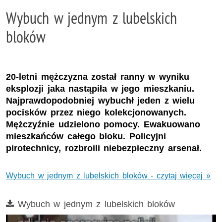
Wybuch w jednym z lubelskich
bloków
20-letni mężczyzna został ranny w wyniku
eksplozji jaka nastąpiła w jego mieszkaniu.
Najprawdopodobniej wybuchł jeden z wielu
pocisków przez niego kolekcjonowanych.
Mężczyźnie udzielono pomocy. Ewakuowano
mieszkańców całego bloku. Policyjni
pirotechnicy, rozbroili niebezpieczny arsenał.
Wybuch w jednym z lubelskich bloków - czytaj więcej »
Film
Wybuch w jednym z lubelskich bloków