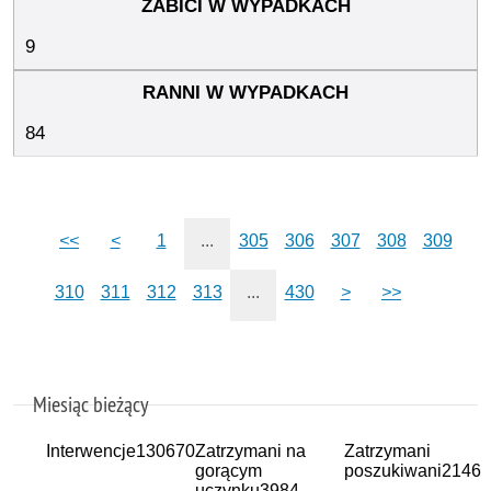
9
84
<<
<
1
...
305
306
307
308
309
310
311
312
313
...
430
>
>>
Miesiąc bieżący
Interwencje
130670
Zatrzymani na
Zatrzymani
gorącym
poszukiwani
2146
uczynku
3984