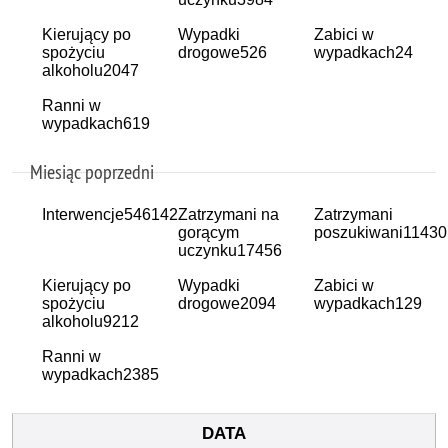
Kierujący po
Wypadki
Zabici w
spożyciu
drogowe
526
wypadkach
24
alkoholu
2047
Ranni w
wypadkach
619
Miesiąc poprzedni
Interwencje
546142
Zatrzymani na
Zatrzymani
gorącym
poszukiwani
11430
uczynku
17456
Kierujący po
Wypadki
Zabici w
spożyciu
drogowe
2094
wypadkach
129
alkoholu
9212
Ranni w
wypadkach
2385