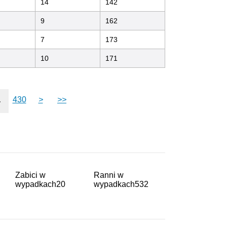
14
142
9
162
7
173
10
171
.
430
>
>>
Zabici w
Ranni w
wypadkach
20
wypadkach
532