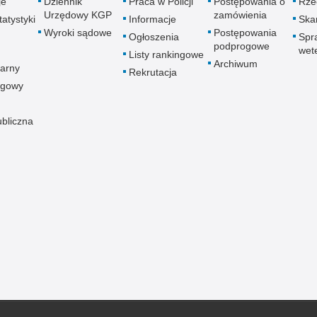
je
Dziennik
Praca w Policji
Postępowania o
Rze
Urzędowy KGP
zamówienia
atystyki
Informacje
Skar
Wyroki sądowe
Postępowania
Ogłoszenia
Spr
podprogowe
wet
Listy rankingowe
Archiwum
arny
Rekrutacja
ogowy
ubliczna