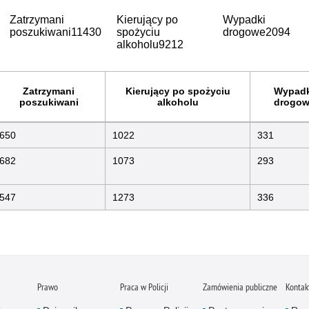
Zatrzymani
Kierujący po
Wypadki
poszukiwani
11430
spożyciu
drogowe
2094
alkoholu
9212
Zatrzymani
Kierujący po spożyciu
Wypadk
poszukiwani
alkoholu
drogow
650
1022
331
682
1073
293
547
1273
336
Prawo
Praca w Policji
Zamówienia publiczne
Kontak