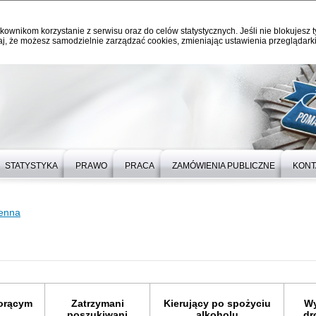
kownikom korzystanie z serwisu oraz do celów statystycznych. Jeśli nie blokujesz t
j, że możesz samodzielnie zarządzać cookies, zmieniając ustawienia przeglądarki
STATYSTYKA
PRAWO
PRACA
ZAMÓWIENIA PUBLICZNE
KONT
ienna
gorącym
Zatrzymani
Kierujący po spożyciu
Wy
poszukiwani
alkoholu
dr