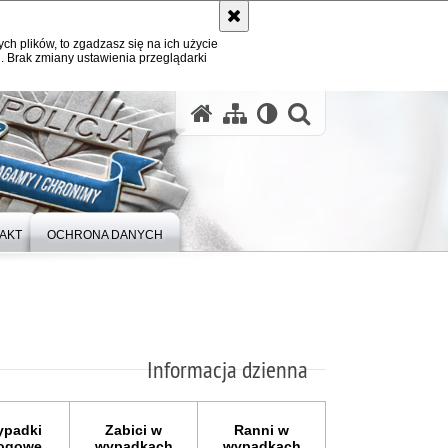
ych plików, to zgadzasz się na ich użycie
. Brak zmiany ustawienia przeglądarki
otwórz wysz
AKT
OCHRONA DANYCH
Informacja dzienna
padki
Zabici w
Ranni w
ogowe
wypadkach
wypadkach