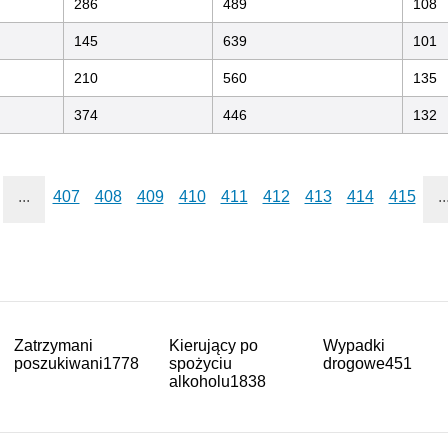
286
489
108
145
639
101
210
560
135
374
446
132
...
407
408
409
410
411
412
413
414
415
..
Zatrzymani
Kierujący po
Wypadki
poszukiwani
1778
spożyciu
drogowe
451
alkoholu
1838