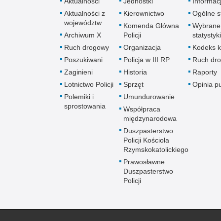
Aktualności
Jednostki
Informac
Aktualności z
Kierownictwo
Ogólne st
województw
Komenda Główna
Wybrane
Archiwum X
Policji
statystyki
Ruch drogowy
Organizacja
Kodeks k
Poszukiwani
Policja w III RP
Ruch dr
Zaginieni
Historia
Raporty
Lotnictwo Policji
Sprzęt
Opinia p
Polemiki i
Umundurowanie
sprostowania
Współpraca
międzynarodowa
Duszpasterstwo
Policji Kościoła
Rzymskokatolickiego
Prawosławne
Duszpasterstwo
Policji