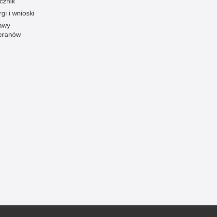
cznik
gi i wnioski
awy
eranów