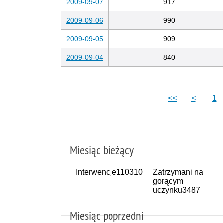
2009-09-07
917
2009-09-06
990
2009-09-05
909
2009-09-04
840
<<
<
1
Miesiąc bieżący
Interwencje
110310
Zatrzymani na
gorącym
uczynku
3487
Miesiąc poprzedni