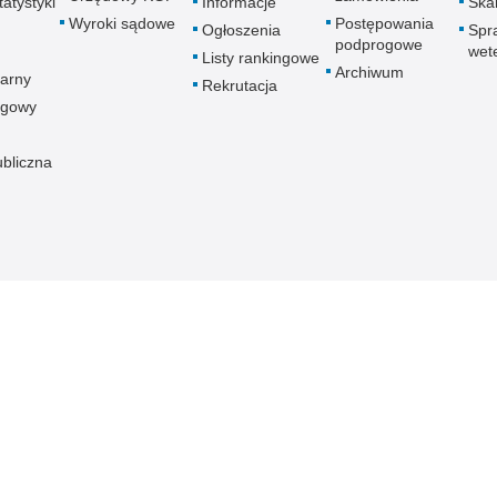
atystyki
Informacje
Skar
Wyroki sądowe
Postępowania
Ogłoszenia
Spr
podprogowe
wet
Listy rankingowe
Archiwum
arny
Rekrutacja
ogowy
ubliczna
znej
Redakcja serwisu
Dostępność
Nota p