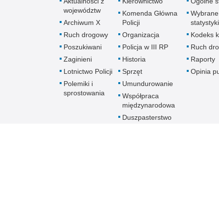
Aktualności z
Kierownictwo
Ogólne st
województw
Komenda Główna
Wybrane
Archiwum X
Policji
statystyki
Ruch drogowy
Organizacja
Kodeks k
Poszukiwani
Policja w III RP
Ruch dr
Zaginieni
Historia
Raporty
Lotnictwo Policji
Sprzęt
Opinia p
Polemiki i
Umundurowanie
sprostowania
Współpraca
międzynarodowa
Duszpasterstwo
Policji Kościoła
Rzymskokatolickiego
Prawosławne
Duszpasterstwo
Policji
Policja
online
Biuletyn Informacji Public