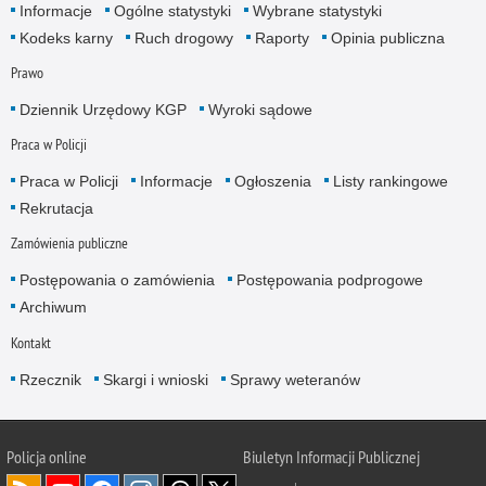
Informacje
Ogólne statystyki
Wybrane statystyki
Kodeks karny
Ruch drogowy
Raporty
Opinia publiczna
Prawo
Dziennik Urzędowy KGP
Wyroki sądowe
Praca w Policji
Praca w Policji
Informacje
Ogłoszenia
Listy rankingowe
Rekrutacja
Zamówienia publiczne
Postępowania o zamówienia
Postępowania podprogowe
Archiwum
Kontakt
Rzecznik
Skargi i wnioski
Sprawy weteranów
Policja
online
Biuletyn Informacji Publicznej