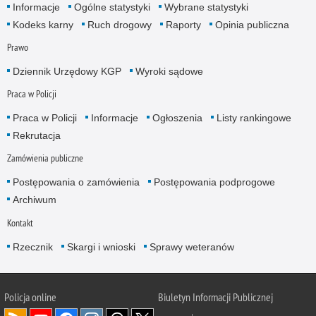
Informacje
Ogólne statystyki
Wybrane statystyki
Kodeks karny
Ruch drogowy
Raporty
Opinia publiczna
Prawo
Dziennik Urzędowy KGP
Wyroki sądowe
Praca w Policji
Praca w Policji
Informacje
Ogłoszenia
Listy rankingowe
Rekrutacja
Zamówienia publiczne
Postępowania o zamówienia
Postępowania podprogowe
Archiwum
Kontakt
Rzecznik
Skargi i wnioski
Sprawy weteranów
Policja
online
Biuletyn Informacji Publicznej