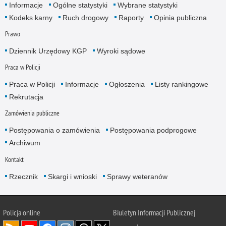
Informacje
Ogólne statystyki
Wybrane statystyki
Kodeks karny
Ruch drogowy
Raporty
Opinia publiczna
Prawo
Dziennik Urzędowy KGP
Wyroki sądowe
Praca w Policji
Praca w Policji
Informacje
Ogłoszenia
Listy rankingowe
Rekrutacja
Zamówienia publiczne
Postępowania o zamówienia
Postępowania podprogowe
Archiwum
Kontakt
Rzecznik
Skargi i wnioski
Sprawy weteranów
Policja
online
Biuletyn Informacji Publicznej