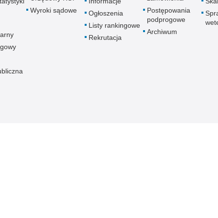
atystyki
Informacje
Skar
Wyroki sądowe
Postępowania
Ogłoszenia
Spr
podprogowe
wet
Listy rankingowe
Archiwum
arny
Rekrutacja
ogowy
ubliczna
znej
Redakcja serwisu
Dostępność
Nota p