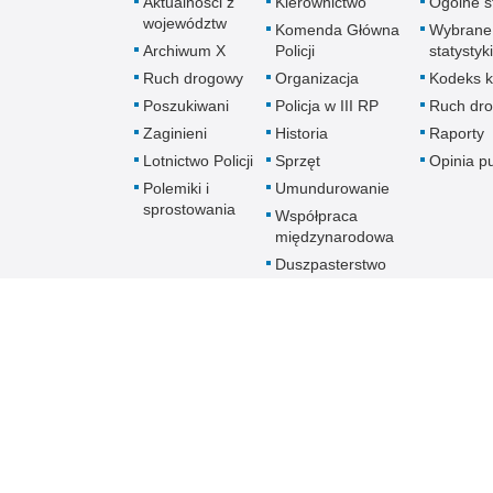
Aktualności z
Kierownictwo
Ogólne st
województw
Komenda Główna
Wybrane
Archiwum X
Policji
statystyki
Ruch drogowy
Organizacja
Kodeks k
Poszukiwani
Policja w III RP
Ruch dr
Zaginieni
Historia
Raporty
Lotnictwo Policji
Sprzęt
Opinia p
Polemiki i
Umundurowanie
sprostowania
Współpraca
międzynarodowa
Duszpasterstwo
Policji Kościoła
Rzymskokatolickiego
Prawosławne
Duszpasterstwo
Policji
Policja
online
Biuletyn Informacji Public