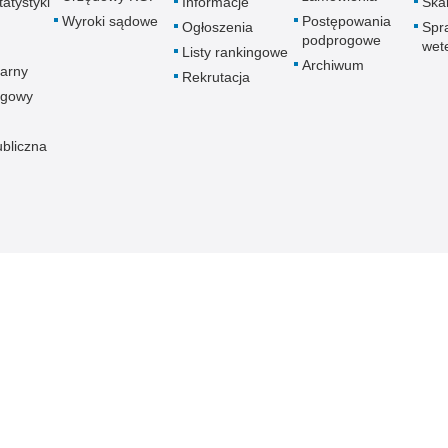
atystyki
Informacje
Skar
Wyroki sądowe
Postępowania
Ogłoszenia
Spr
podprogowe
wet
Listy rankingowe
Archiwum
arny
Rekrutacja
ogowy
ubliczna
znej
Redakcja serwisu
Dostępność
Nota p