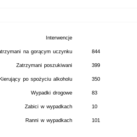
Interwencje
atrzymani na gorącym uczynku
844
Zatrzymani poszukiwani
399
Kierujący po spożyciu alkoholu
350
Wypadki drogowe
83
Zabici w wypadkach
10
Ranni w wypadkach
101