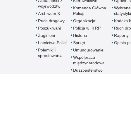
Aktualności z
Kierownictwo
Ogólne st
województw
Komenda Główna
Wybrane
Archiwum X
Policji
statystyki
Ruch drogowy
Organizacja
Kodeks k
Poszukiwani
Policja w III RP
Ruch dr
Zaginieni
Historia
Raporty
Lotnictwo Policji
Sprzęt
Opinia p
Polemiki i
Umundurowanie
sprostowania
Współpraca
międzynarodowa
Duszpasterstwo
Policji Kościoła
Rzymskokatolickiego
Prawosławne
Duszpasterstwo
Policji
Policja
online
Biuletyn Informacji Public