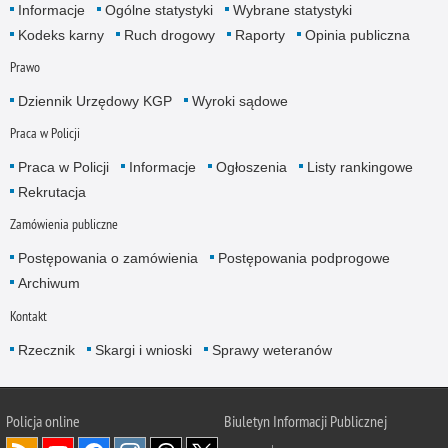
Informacje
Ogólne statystyki
Wybrane statystyki
Kodeks karny
Ruch drogowy
Raporty
Opinia publiczna
Prawo
Dziennik Urzędowy KGP
Wyroki sądowe
Praca w Policji
Praca w Policji
Informacje
Ogłoszenia
Listy rankingowe
Rekrutacja
Zamówienia publiczne
Postępowania o zamówienia
Postępowania podprogowe
Archiwum
Kontakt
Rzecznik
Skargi i wnioski
Sprawy weteranów
Policja
online
Biuletyn Informacji Publicznej