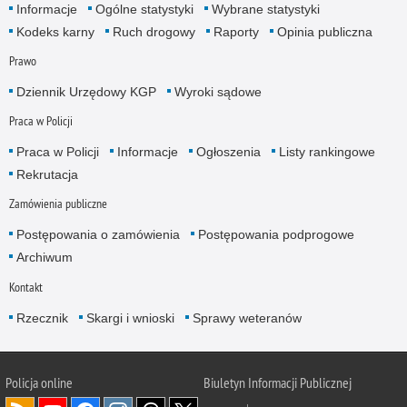
Informacje
Ogólne statystyki
Wybrane statystyki
Kodeks karny
Ruch drogowy
Raporty
Opinia publiczna
Prawo
Dziennik Urzędowy KGP
Wyroki sądowe
Praca w Policji
Praca w Policji
Informacje
Ogłoszenia
Listy rankingowe
Rekrutacja
Zamówienia publiczne
Postępowania o zamówienia
Postępowania podprogowe
Archiwum
Kontakt
Rzecznik
Skargi i wnioski
Sprawy weteranów
Policja
online
Biuletyn Informacji Publicznej