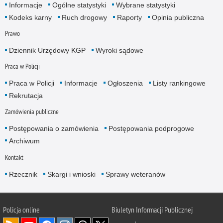
Informacje
Ogólne statystyki
Wybrane statystyki
Kodeks karny
Ruch drogowy
Raporty
Opinia publiczna
Prawo
Dziennik Urzędowy KGP
Wyroki sądowe
Praca w Policji
Praca w Policji
Informacje
Ogłoszenia
Listy rankingowe
Rekrutacja
Zamówienia publiczne
Postępowania o zamówienia
Postępowania podprogowe
Archiwum
Kontakt
Rzecznik
Skargi i wnioski
Sprawy weteranów
Policja
online
Biuletyn Informacji Publicznej