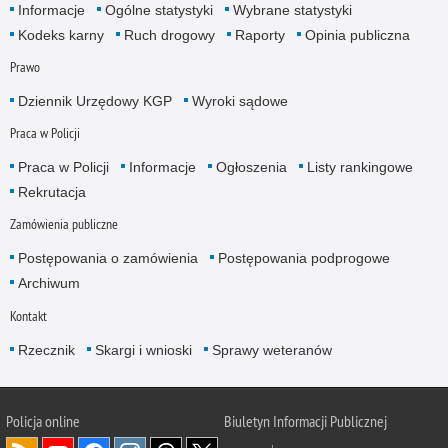
Informacje
Ogólne statystyki
Wybrane statystyki
Kodeks karny
Ruch drogowy
Raporty
Opinia publiczna
Prawo
Dziennik Urzędowy KGP
Wyroki sądowe
Praca w Policji
Praca w Policji
Informacje
Ogłoszenia
Listy rankingowe
Rekrutacja
Zamówienia publiczne
Postępowania o zamówienia
Postępowania podprogowe
Archiwum
Kontakt
Rzecznik
Skargi i wnioski
Sprawy weteranów
Policja
online
Biuletyn Informacji Publicznej