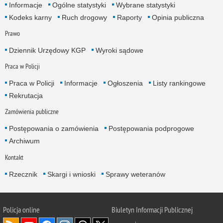
Informacje
Ogólne statystyki
Wybrane statystyki
Kodeks karny
Ruch drogowy
Raporty
Opinia publiczna
Prawo
Dziennik Urzędowy KGP
Wyroki sądowe
Praca w Policji
Praca w Policji
Informacje
Ogłoszenia
Listy rankingowe
Rekrutacja
Zamówienia publiczne
Postępowania o zamówienia
Postępowania podprogowe
Archiwum
Kontakt
Rzecznik
Skargi i wnioski
Sprawy weteranów
Policja
online
Biuletyn Informacji Publicznej