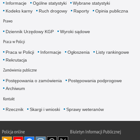
Informacje
Ogólne statystyki
Wybrane statystyki
Kodeks karny
Ruch drogowy
Raporty
Opinia publiczna
Prawo
Dziennik Urzędowy KGP
Wyroki sądowe
Praca w Policji
Praca w Policji
Informacje
Ogłoszenia
Listy rankingowe
Rekrutacja
Zamówienia publiczne
Postępowania o zamówienia
Postępowania podprogowe
Archiwum
Kontakt
Rzecznik
Skargi i wnioski
Sprawy weteranów
Policja
online
Biuletyn Informacji Publicznej