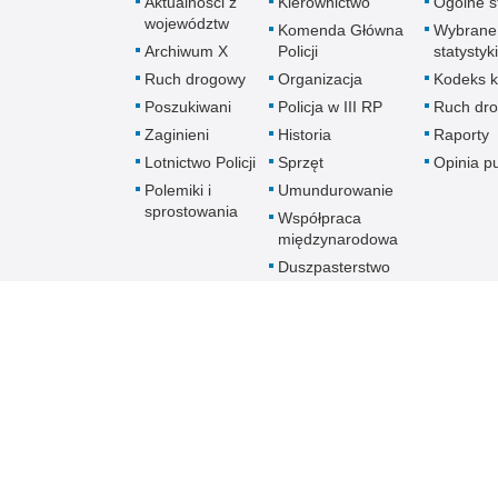
Aktualności z
Kierownictwo
Ogólne st
województw
Komenda Główna
Wybrane
Archiwum X
Policji
statystyki
Ruch drogowy
Organizacja
Kodeks k
Poszukiwani
Policja w III RP
Ruch dr
Zaginieni
Historia
Raporty
Lotnictwo Policji
Sprzęt
Opinia p
Polemiki i
Umundurowanie
sprostowania
Współpraca
międzynarodowa
Duszpasterstwo
Policji Kościoła
Rzymskokatolickiego
Prawosławne
Duszpasterstwo
Policji
Policja
online
Biuletyn Informacji Public