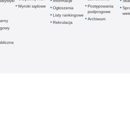
atystyki
Informacje
Skar
Wyroki sądowe
Postępowania
Ogłoszenia
Spr
podprogowe
wet
Listy rankingowe
Archiwum
arny
Rekrutacja
ogowy
ubliczna
znej
Redakcja serwisu
Dostępność
Nota p