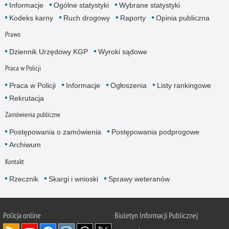
Informacje
Ogólne statystyki
Wybrane statystyki
Kodeks karny
Ruch drogowy
Raporty
Opinia publiczna
Prawo
Dziennik Urzędowy KGP
Wyroki sądowe
Praca w Policji
Praca w Policji
Informacje
Ogłoszenia
Listy rankingowe
Rekrutacja
Zamówienia publiczne
Postępowania o zamówienia
Postępowania podprogowe
Archiwum
Kontakt
Rzecznik
Skargi i wnioski
Sprawy weteranów
Policja
online
Biuletyn Informacji Publicznej