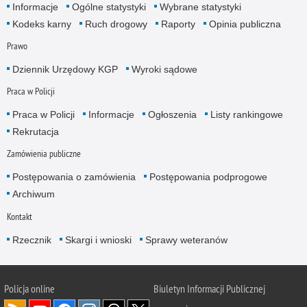
Informacje
Ogólne statystyki
Wybrane statystyki
Kodeks karny
Ruch drogowy
Raporty
Opinia publiczna
Prawo
Dziennik Urzędowy KGP
Wyroki sądowe
Praca w Policji
Praca w Policji
Informacje
Ogłoszenia
Listy rankingowe
Rekrutacja
Zamówienia publiczne
Postępowania o zamówienia
Postępowania podprogowe
Archiwum
Kontakt
Rzecznik
Skargi i wnioski
Sprawy weteranów
Policja
online
Biuletyn Informacji Publicznej