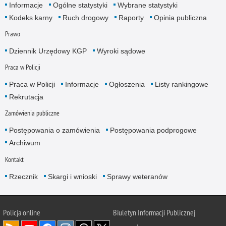
Informacje
Ogólne statystyki
Wybrane statystyki
Kodeks karny
Ruch drogowy
Raporty
Opinia publiczna
Prawo
Dziennik Urzędowy KGP
Wyroki sądowe
Praca w Policji
Praca w Policji
Informacje
Ogłoszenia
Listy rankingowe
Rekrutacja
Zamówienia publiczne
Postępowania o zamówienia
Postępowania podprogowe
Archiwum
Kontakt
Rzecznik
Skargi i wnioski
Sprawy weteranów
Policja
online
Biuletyn Informacji Publicznej