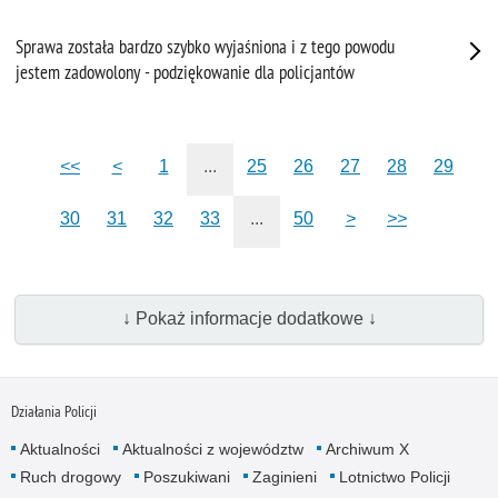
Sprawa została bardzo szybko wyjaśniona i z tego powodu
jestem zadowolony - podziękowanie dla policjantów
<<
<
1
...
25
26
27
28
29
30
31
32
33
...
50
>
>>
↓ Pokaż informacje dodatkowe ↓
Działania Policji
Aktualności
Aktualności z województw
Archiwum X
Ruch drogowy
Poszukiwani
Zaginieni
Lotnictwo Policji