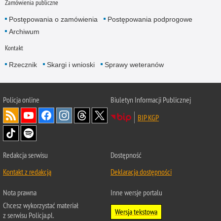
Zamówienia publiczne
Postępowania o zamówienia
Postępowania podprogowe
Archiwum
Kontakt
Rzecznik
Skargi i wnioski
Sprawy weteranów
Policja
online
Biuletyn Informacji Publicznej
BIP KGP
Redakcja serwisu
Dostępność
Kontakt z redakcją
Deklaracja dostępności
Nota prawna
Inne wersje portalu
Chcesz wykorzystać materiał
Wersja tekstowa
z serwisu Policja.pl.