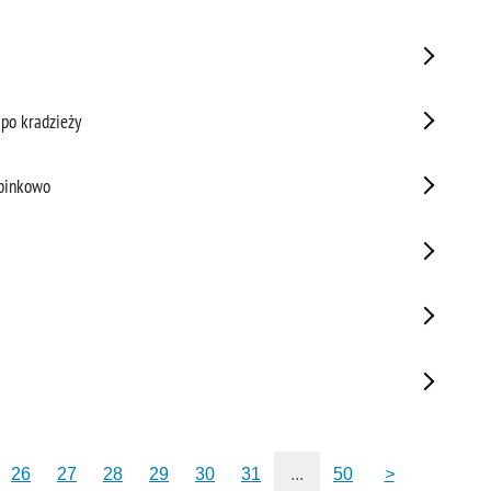
 po kradzieży
ubinkowo
26
27
28
29
30
31
...
50
>