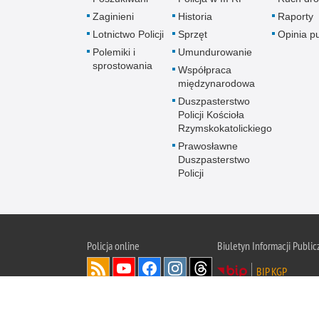
Zaginieni
Historia
Raporty
Lotnictwo Policji
Sprzęt
Opinia p
Polemiki i
Umundurowanie
sprostowania
Współpraca
międzynarodowa
Duszpasterstwo
Policji Kościoła
Rzymskokatolickiego
Prawosławne
Duszpasterstwo
Policji
Policja
online
Biuletyn Informacji Public
BIP KGP