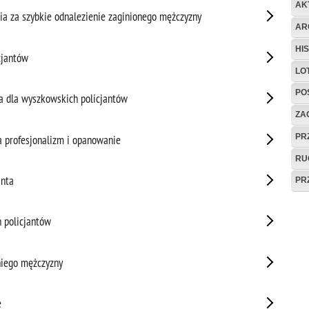
AK
a za szybkie odnalezienie zaginionego mężczyzny
AR
HI
cjantów
LO
PO
a dla wyszkowskich policjantów
ZAG
PR
a profesjonalizm i opanowanie
RU
anta
PR
 policjantów
niego mężczyzny
e