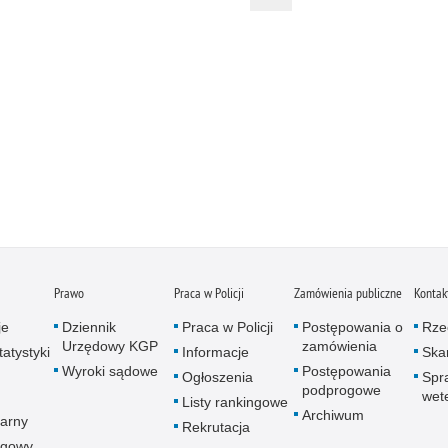
Prawo
Praca w Policji
Zamówienia publiczne
Kontak
je
Dziennik
Praca w Policji
Postępowania o
Rze
Urzędowy KGP
zamówienia
atystyki
Informacje
Skar
Wyroki sądowe
Postępowania
Ogłoszenia
Spr
podprogowe
wet
Listy rankingowe
Archiwum
arny
Rekrutacja
ogowy