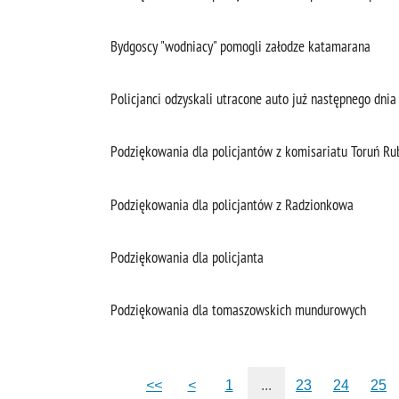
Bydgoscy "wodniacy" pomogli załodze katamarana
Policjanci odzyskali utracone auto już następnego dnia
Podziękowania dla policjantów z komisariatu Toruń R
Podziękowania dla policjantów z Radzionkowa
Podziękowania dla policjanta
Podziękowania dla tomaszowskich mundurowych
<<
<
1
...
23
24
25