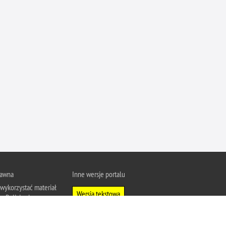
rawna
Inne wersje portalu
wykorzystać materiał
Wersja tekstowa
u Policja.pl.
About Polish Police
j się z zasadami
a prywatności