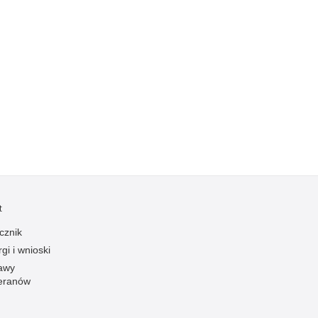
t
cznik
gi i wnioski
awy
eranów