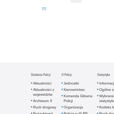
>>
Działania Policji
O Policji
Statystyka
Aktualności
Jednostki
Informac
Aktualności z
Kierownictwo
Ogólne st
województw
Komenda Główna
Wybrane
Archiwum X
Policji
statystyki
Ruch drogowy
Organizacja
Kodeks k
Poszukiwani
Policja w III RP
Ruch dr