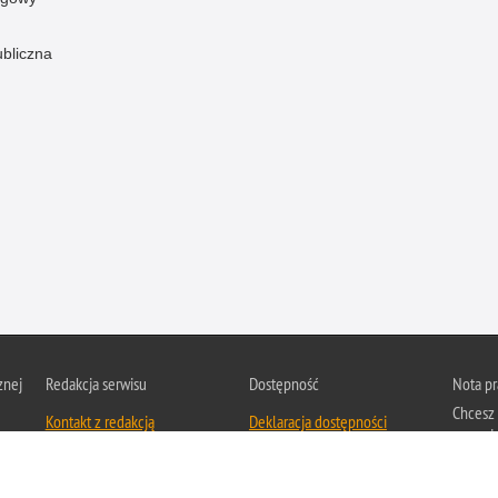
ubliczna
znej
Redakcja serwisu
Dostępność
Nota p
Chcesz 
Kontakt z redakcją
Deklaracja dostępności
z serwis
Zapozna
Polityk