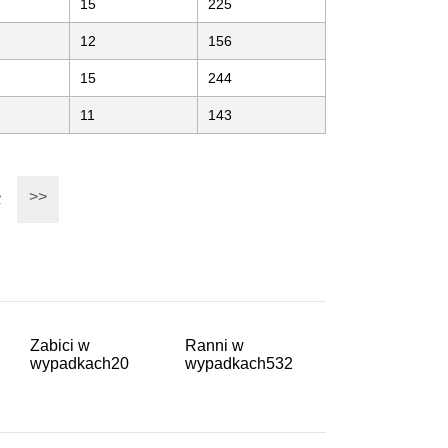
15
225
12
156
15
244
11
143
>
>>
Zabici w
Ranni w
wypadkach
20
wypadkach
532