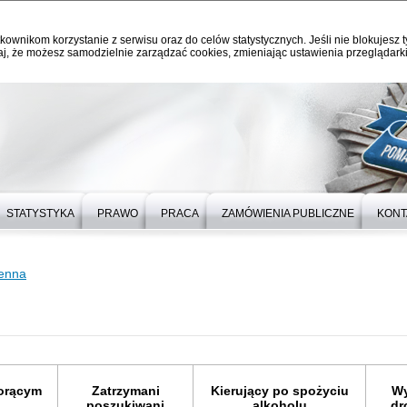
kownikom korzystanie z serwisu oraz do celów statystycznych. Jeśli nie blokujesz t
j, że możesz samodzielnie zarządzać cookies, zmieniając ustawienia przeglądarki
STATYSTYKA
PRAWO
PRACA
ZAMÓWIENIA PUBLICZNE
KONT
ienna
gorącym
Zatrzymani
Kierujący po spożyciu
Wy
poszukiwani
alkoholu
dr