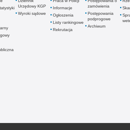
je
Dziennik
Praca w Policji
Postępowania o
Rze
Urzędowy KGP
zamówienia
atystyki
Informacje
Skar
Wyroki sądowe
Postępowania
Ogłoszenia
Spr
podprogowe
wet
Listy rankingowe
Archiwum
arny
Rekrutacja
ogowy
ubliczna