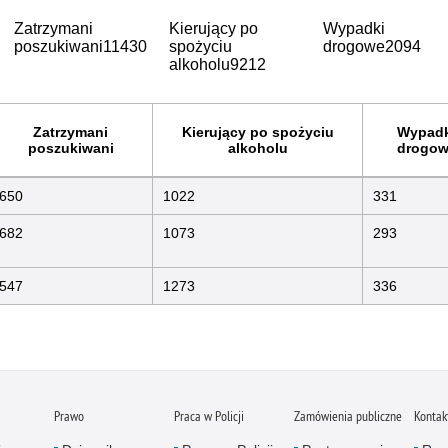
Zatrzymani
Kierujący po
Wypadki
poszukiwani
11430
spożyciu
drogowe
2094
alkoholu
9212
Zatrzymani
Kierujący po spożyciu
Wypadk
poszukiwani
alkoholu
drogow
650
1022
331
682
1073
293
547
1273
336
Prawo
Praca w Policji
Zamówienia publiczne
Kontak