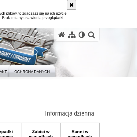
ych plików, to zgadzasz się na ich użycie
. Brak zmiany ustawienia przeglądarki
otwórz wysz
AKT
OCHRONA DANYCH
Informacja dzienna
padki
Zabici w
Ranni w
ogowe
wypadkach
wypadkach