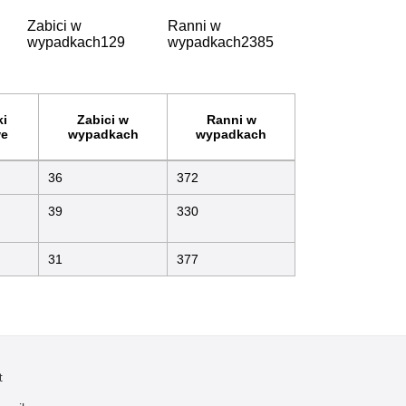
Zabici w
Ranni w
wypadkach
129
wypadkach
2385
i
Zabici w
Ranni w
e
wypadkach
wypadkach
36
372
39
330
31
377
t