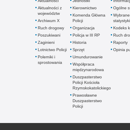
Aktualności
Jednostki
Informac
Aktualności z
Kierownictwo
Ogólne st
województw
Komenda Główna
Wybrane
Archiwum X
Policji
statystyki
Ruch drogowy
Organizacja
Kodeks k
Poszukiwani
Policja w III RP
Ruch dr
Zaginieni
Historia
Raporty
Lotnictwo Policji
Sprzęt
Opinia p
Polemiki i
Umundurowanie
sprostowania
Współpraca
międzynarodowa
Duszpasterstwo
Policji Kościoła
Rzymskokatolickiego
Prawosławne
Duszpasterstwo
Policji