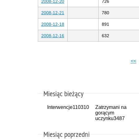
2008-12-20
726
2008-12-21
780
2008-12-18
891
2008-12-16
632
<<
Miesiąc bieżący
Interwencje
110310
Zatrzymani na
gorącym
uczynku
3487
Miesiąc poprzedni