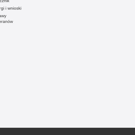
cznik
gi i wnioski
awy
eranów