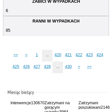
6
85
<<
<
1
...
420
421
422
423
424
425
426
427
428
...
430
>
>>
Miesiąc bieżący
Interwencje
130670
Zatrzymani na
Zatrzymani
gorącym
poszukiwani
2146
uczynku
3984