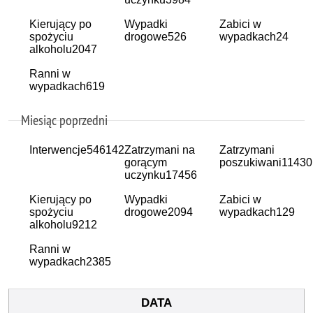
Kierujący po
Wypadki
Zabici w
spożyciu
drogowe
526
wypadkach
24
alkoholu
2047
Ranni w
wypadkach
619
Miesiąc poprzedni
Interwencje
546142
Zatrzymani na
Zatrzymani
gorącym
poszukiwani
11430
uczynku
17456
Kierujący po
Wypadki
Zabici w
spożyciu
drogowe
2094
wypadkach
129
alkoholu
9212
Ranni w
wypadkach
2385