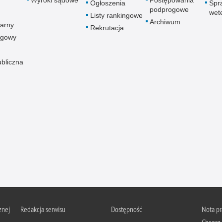
Wyroki sądowe
Postępowania
Ogłoszenia
Spr
podprogowe
wet
Listy rankingowe
Archiwum
arny
Rekrutacja
ogowy
ubliczna
znej
Redakcja serwisu
Dostępność
Nota p