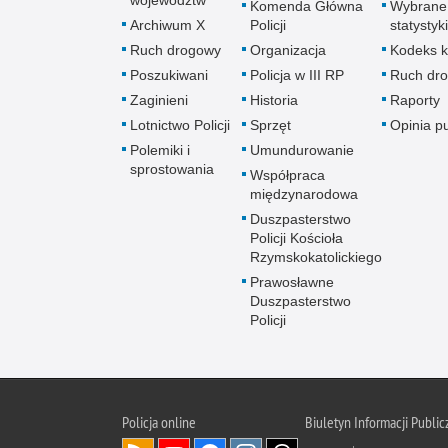
województw
Komenda Główna
Wybrane
Archiwum X
Policji
statystyki
Ruch drogowy
Organizacja
Kodeks k
Poszukiwani
Policja w III RP
Ruch dr
Zaginieni
Historia
Raporty
Lotnictwo Policji
Sprzęt
Opinia p
Polemiki i
Umundurowanie
sprostowania
Współpraca
międzynarodowa
Duszpasterstwo
Policji Kościoła
Rzymskokatolickiego
Prawosławne
Duszpasterstwo
Policji
Policja
online
Biuletyn Informacji Public