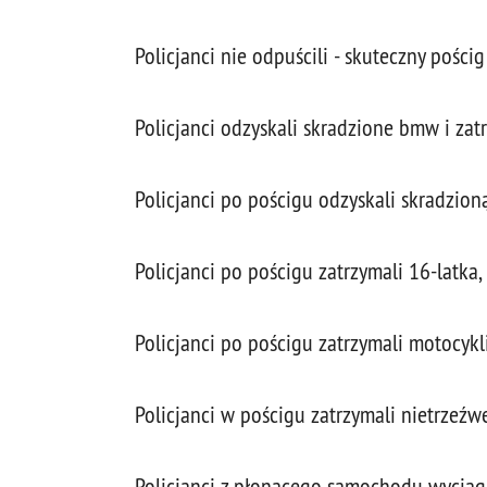
Policjanci nie odpuścili - skuteczny pości
Policjanci odzyskali skradzione bmw i zat
Policjanci po pościgu odzyskali skradzion
Policjanci po pościgu zatrzymali 16-latk
Policjanci po pościgu zatrzymali motocykl
Policjanci w pościgu zatrzymali nietrzeź
Policjanci z płonącego samochodu wyciągnę