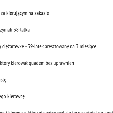
g za kierującym na zakazie
rzymali 38-latka
ą ciężarówkę - 39-latek aresztowany na 3 miesiące
a, który kierował quadem bez uprawnień
istę
wego kierowcę
li kierowcę, który nie zatrzymał się im wcześniej do kont