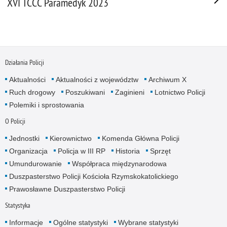
XVI TCCC Paramedyk 2023
Działania Policji
Aktualności
Aktualności z województw
Archiwum X
Ruch drogowy
Poszukiwani
Zaginieni
Lotnictwo Policji
Polemiki i sprostowania
O Policji
Jednostki
Kierownictwo
Komenda Główna Policji
Organizacja
Policja w III RP
Historia
Sprzęt
Umundurowanie
Współpraca międzynarodowa
Duszpasterstwo Policji Kościoła Rzymskokatolickiego
Prawosławne Duszpasterstwo Policji
Statystyka
Informacje
Ogólne statystyki
Wybrane statystyki