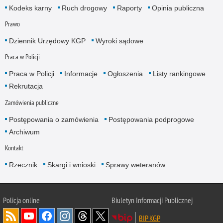
Kodeks karny
Ruch drogowy
Raporty
Opinia publiczna
Prawo
Dziennik Urzędowy KGP
Wyroki sądowe
Praca w Policji
Praca w Policji
Informacje
Ogłoszenia
Listy rankingowe
Rekrutacja
Zamówienia publiczne
Postępowania o zamówienia
Postępowania podprogowe
Archiwum
Kontakt
Rzecznik
Skargi i wnioski
Sprawy weteranów
Policja
online
Biuletyn Informacji Publicznej
BIP KGP