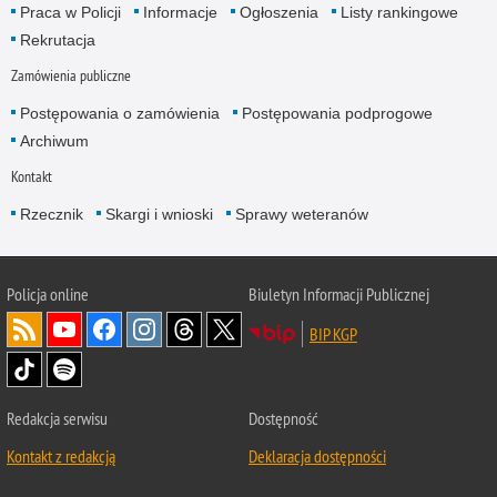
Praca w Policji
Informacje
Ogłoszenia
Listy rankingowe
Rekrutacja
Zamówienia publiczne
Postępowania o zamówienia
Postępowania podprogowe
Archiwum
Kontakt
Rzecznik
Skargi i wnioski
Sprawy weteranów
Policja
online
Biuletyn Informacji Publicznej
BIP KGP
Redakcja serwisu
Dostępność
Kontakt z redakcją
Deklaracja dostępności