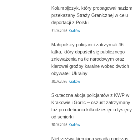
Kolumbijczyk, który propagował nazizm
przekazany Straży Granicznej w celu
deportacji z Polski
31.07.2026
Kraków
Małopolscy policjanci zatrzymali 46-
latka, który dopuścił się publicznego
znieważenia na tle narodowym oraz
kierował groźby karalne wobec dwóch
obywateli Ukrainy
30.07.2026
Kraków
Skuteczna akcja policjantów z KWP w
Krakowie i Gorlic – oszust zatrzymany
tuż po odebraniu kilkudziesięciu tysięcy
od seniorki
30.07.2026
Kraków
Nietrzeźwa kierująca wpadła podczas