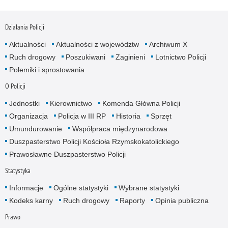
Działania Policji
Aktualności
Aktualności z województw
Archiwum X
Ruch drogowy
Poszukiwani
Zaginieni
Lotnictwo Policji
Polemiki i sprostowania
O Policji
Jednostki
Kierownictwo
Komenda Główna Policji
Organizacja
Policja w III RP
Historia
Sprzęt
Umundurowanie
Współpraca międzynarodowa
Duszpasterstwo Policji Kościoła Rzymskokatolickiego
Prawosławne Duszpasterstwo Policji
Statystyka
Informacje
Ogólne statystyki
Wybrane statystyki
Kodeks karny
Ruch drogowy
Raporty
Opinia publiczna
Prawo