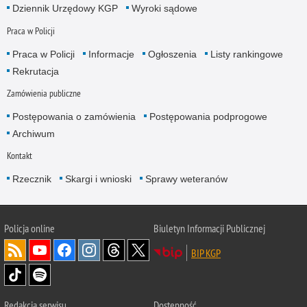
Dziennik Urzędowy KGP
Wyroki sądowe
Praca w Policji
Praca w Policji
Informacje
Ogłoszenia
Listy rankingowe
Rekrutacja
Zamówienia publiczne
Postępowania o zamówienia
Postępowania podprogowe
Archiwum
Kontakt
Rzecznik
Skargi i wnioski
Sprawy weteranów
Policja
online
Biuletyn Informacji Publicznej
BIP KGP
Redakcja serwisu
Dostępność