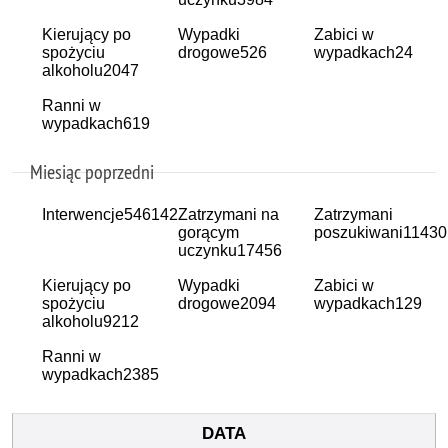
Kierujący po
Wypadki
Zabici w
spożyciu
drogowe
526
wypadkach
24
alkoholu
2047
Ranni w
wypadkach
619
Miesiąc poprzedni
Interwencje
546142
Zatrzymani na
Zatrzymani
gorącym
poszukiwani
11430
uczynku
17456
Kierujący po
Wypadki
Zabici w
spożyciu
drogowe
2094
wypadkach
129
alkoholu
9212
Ranni w
wypadkach
2385