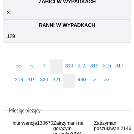
3
129
<<
<
1
...
313
314
315
316
317
318
319
320
321
...
430
>
>>
Miesiąc bieżący
Interwencje
130670
Zatrzymani na
Zatrzymani
gorącym
poszukiwani
2146
uczynku
3984