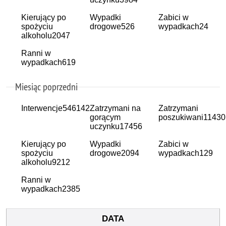
Kierujący po
Wypadki
Zabici w
spożyciu
drogowe
526
wypadkach
24
alkoholu
2047
Ranni w
wypadkach
619
Miesiąc poprzedni
Interwencje
546142
Zatrzymani na
Zatrzymani
gorącym
poszukiwani
11430
uczynku
17456
Kierujący po
Wypadki
Zabici w
spożyciu
drogowe
2094
wypadkach
129
alkoholu
9212
Ranni w
wypadkach
2385