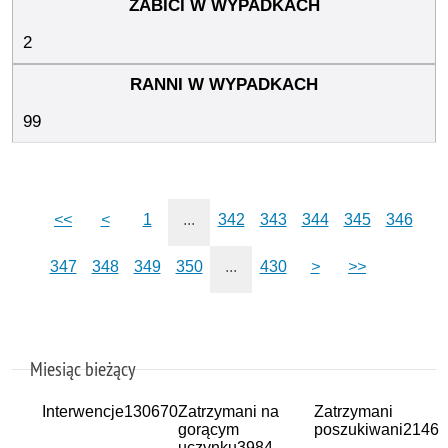
2
99
<<
<
1
...
342
343
344
345
346
347
348
349
350
...
430
>
>>
Miesiąc bieżący
Interwencje
130670
Zatrzymani na
Zatrzymani
gorącym
poszukiwani
2146
uczynku
3984