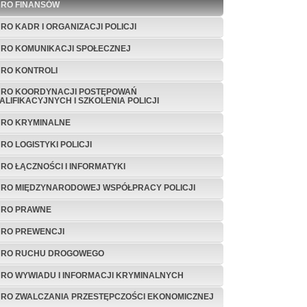
URO FINANSÓW
URO KADR I ORGANIZACJI POLICJI
URO KOMUNIKACJI SPOŁECZNEJ
URO KONTROLI
URO KOORDYNACJI POSTĘPOWAŃ
ALIFIKACYJNYCH I SZKOLENIA POLICJI
URO KRYMINALNE
URO LOGISTYKI POLICJI
URO ŁĄCZNOŚCI I INFORMATYKI
URO MIĘDZYNARODOWEJ WSPÓŁPRACY POLICJI
URO PRAWNE
URO PREWENCJI
URO RUCHU DROGOWEGO
URO WYWIADU I INFORMACJI KRYMINALNYCH
URO ZWALCZANIA PRZESTĘPCZOŚCI EKONOMICZNEJ