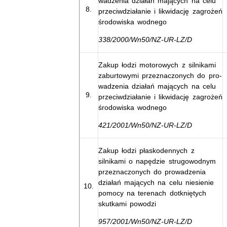
wadzenia działań mających na celu
8.
przeciwdziałanie i likwidację zagrożeń
środowiska wodnego
338/2000/Wn50/NZ-UR-LZ/D
Zakup łodzi motorowych z silnikami
zaburtowymi przeznaczonych do pro-
wadzenia działań mających na celu
9.
przeciwdziałanie i likwidację zagrożeń
środowiska wodnego
421/2001/Wn50/NZ-UR-LZ/D
Zakup łodzi płaskodennych z
silnikami o napędzie strugowodnym
przeznaczonych do prowadzenia
działań mających na celu niesienie
10.
pomocy na terenach dotkniętych
skutkami powodzi
957/2001/Wn50/NZ-UR-LZ/D