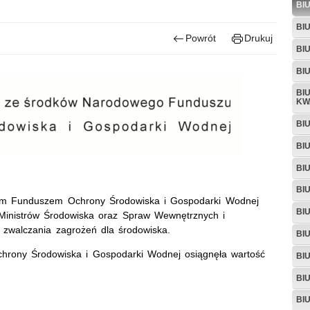
BI
BI
Powrót
Drukuj
BI
BI
BI
KW
BI
BI
BI
BI
ym Funduszem Ochrony Środowiska i Gospodarki Wodnej
BI
Ministrów Środowiska oraz Spraw Wewnętrznych i
e zwalczania zagrożeń dla środowiska.
BI
ony Środowiska i Gospodarki Wodnej osiągnęła wartość
BI
BI
BI