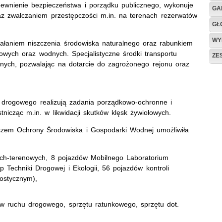
ewnienie bezpieczeństwa i porządku publicznego, wykonuje
GA
z zwalczaniem przestępczości m.in. na terenach rezerwatów
GŁ
WY
ziałaniem niszczenia środowiska naturalnego oraz rabunkiem
wych oraz wodnych. Specjalistyczne środki transportu
ZE
pnych, pozwalając na dotarcie do zagrożonego rejonu oraz
u drogowego realizują zadania porządkowo-ochronne i
nicząc m.in. w likwidacji skutków klęsk żywiołowych.
em Ochrony Środowiska i Gospodarki Wodnej umożliwiła
ch-terenowych, 8 pojazdów Mobilnego Laboratorium
 Techniki Drogowej i Ekologii, 56 pojazdów kontroli
ostycznym),
ów ruchu drogowego, sprzętu ratunkowego, sprzętu dot.