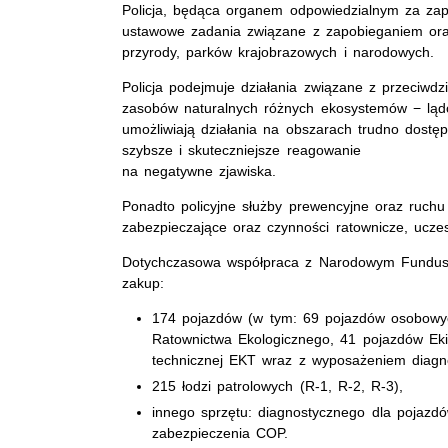
Policja, będąca organem odpowiedzialnym za zap
ustawowe zadania związane z zapobieganiem ora
przyrody, parków krajobrazowych i narodowych.
Policja podejmuje działania związane z przeciwd
zasobów naturalnych różnych ekosystemów − lądo
umożliwiają działania na obszarach trudno dostę
szybsze i skuteczniejsze reagowanie
na negatywne zjawiska.
Ponadto policyjne służby prewencyjne oraz ruch
zabezpieczające oraz czynności ratownicze, uczest
Dotychczasowa współpraca z Narodowym Fundusz
zakup:
174 pojazdów (w tym: 69 pojazdów osobowy
Ratownictwa Ekologicznego, 41 pojazdów Ekip
technicznej EKT wraz z wyposażeniem diagn
215 łodzi patrolowych (R-1, R-2, R-3),
innego sprzętu: diagnostycznego dla pojazd
zabezpieczenia COP.