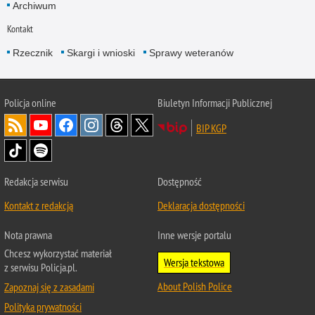
Archiwum
Kontakt
Rzecznik
Skargi i wnioski
Sprawy weteranów
Policja
online
Biuletyn Informacji Publicznej
BIP KGP
Redakcja serwisu
Dostępność
Kontakt z redakcją
Deklaracja dostępności
Nota prawna
Inne wersje portalu
Chcesz wykorzystać materiał
Wersja tekstowa
z serwisu Policja.pl.
About Polish Police
Zapoznaj się z zasadami
Polityka prywatności