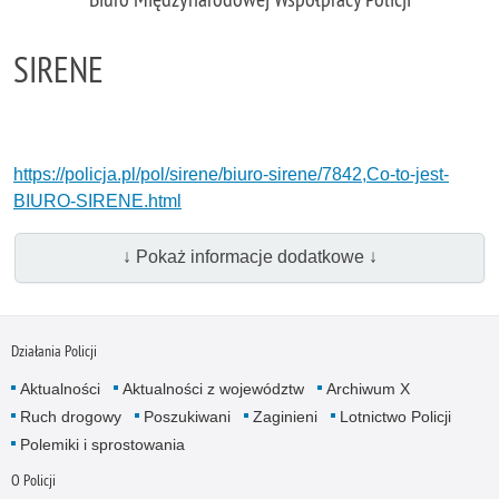
SIRENE
https://policja.pl/pol/sirene/biuro-sirene/7842,Co-to-jest-
BIURO-SIRENE.html
↓ Pokaż informacje dodatkowe ↓
Działania Policji
Aktualności
Aktualności z województw
Archiwum X
Ruch drogowy
Poszukiwani
Zaginieni
Lotnictwo Policji
Polemiki i sprostowania
O Policji