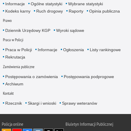
Informacje
Ogólne statystyki
Wybrane statystyki
Kodeks karny
Ruch drogowy
Raporty
Opinia publiczna
Prawo
Dziennik Urzędowy KGP
Wyroki sądowe
Praca w Policji
Praca w Policji
Informacje
Ogłoszenia
Listy rankingowe
Rekrutacja
Zamówienia publiczne
Postępowania o zamówienia
Postępowania podprogowe
Archiwum
Kontakt
Rzecznik
Skargi i wnioski
Sprawy weteranów
Policja
online
Biuletyn Informacji Publicznej