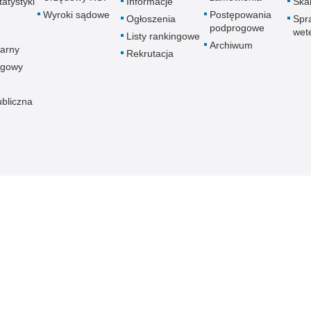
atystyki
Informacje
Skar
Wyroki sądowe
Postępowania
Ogłoszenia
Spr
podprogowe
wet
Listy rankingowe
Archiwum
arny
Rekrutacja
ogowy
ubliczna
znej
Redakcja serwisu
Dostępność
Nota p