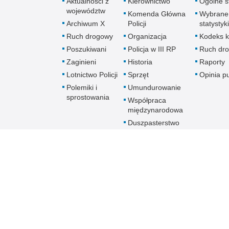
Aktualności z
Kierownictwo
Ogólne st
województw
Komenda Główna
Wybrane
Archiwum X
Policji
statystyki
Ruch drogowy
Organizacja
Kodeks k
Poszukiwani
Policja w III RP
Ruch dr
Zaginieni
Historia
Raporty
Lotnictwo Policji
Sprzęt
Opinia p
Polemiki i
Umundurowanie
sprostowania
Współpraca
międzynarodowa
Duszpasterstwo
Policji Kościoła
Rzymskokatolickiego
Prawosławne
Duszpasterstwo
Policji
Policja
online
Biuletyn Informacji Public