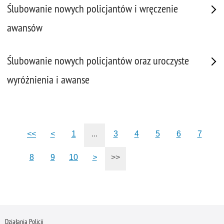
Ślubowanie nowych policjantów i wręczenie
awansów
Ślubowanie nowych policjantów oraz uroczyste
wyróżnienia i awanse
<<
<
1
...
3
4
5
6
7
8
9
10
>
>>
Działania Policji