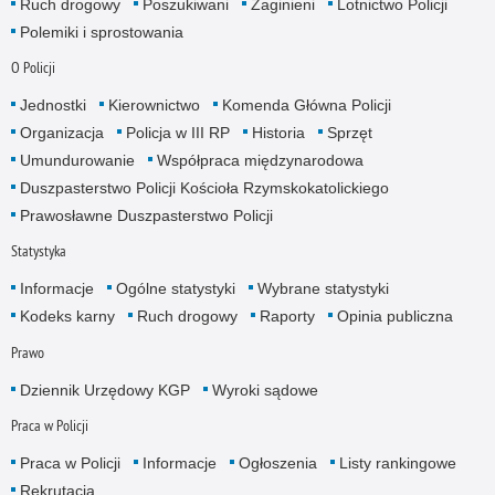
Ruch drogowy
Poszukiwani
Zaginieni
Lotnictwo Policji
Polemiki i sprostowania
O Policji
Jednostki
Kierownictwo
Komenda Główna Policji
Organizacja
Policja w III RP
Historia
Sprzęt
Umundurowanie
Współpraca międzynarodowa
Duszpasterstwo Policji Kościoła Rzymskokatolickiego
Prawosławne Duszpasterstwo Policji
Statystyka
Informacje
Ogólne statystyki
Wybrane statystyki
Kodeks karny
Ruch drogowy
Raporty
Opinia publiczna
Prawo
Dziennik Urzędowy KGP
Wyroki sądowe
Praca w Policji
Praca w Policji
Informacje
Ogłoszenia
Listy rankingowe
Rekrutacja