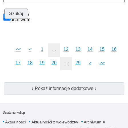
Szukaj w
archiwum
<<
<
1
...
12
13
14
15
16
17
18
19
20
...
29
>
>>
↓ Pokaż informacje dodatkowe ↓
Działania Policji
Aktualności
Aktualności z województw
Archiwum X