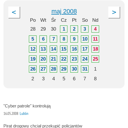
maj 2008
Po
Wt
Śr
Cz
Pt
So
Nd
28
29
30
1
2
3
4
5
6
7
8
9
10
11
12
13
14
15
16
17
18
19
20
21
22
23
24
25
26
27
28
29
30
31
1
2
3
4
5
6
7
8
"Cyber patrole" kontrolują
16.05.2008
Lublin
Pirat drogowy chciał przekupić policjantów