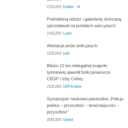
21.05.2015
Kraków
Podrobioną odzież i galanterię skórzaną
sprzedawali na portalach aukcyjnych
21.05.2015
Lublin
Atestacja psów policyjnych
21.05.2015
Łódź
Blisko 12 ton nielegalnej krajanki
tytoniowej ujawnili funkcjonariusze
CBŚP i Izby Celnej
21.05.2015
CBŚP, Kraków
Sympozjum naukowo-pastoralne „Policja
polska – przeszłość – teraźniejszość –
przyszłość”
20.05.2015
Gdańsk