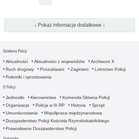
↓ Pokaż informacje dodatkowe ↓
Działania Policji
Aktualności
Aktualności z województw
Archiwum X
Ruch drogowy
Poszukiwani
Zaginieni
Lotnictwo Policji
Polemiki i sprostowania
O Policji
Jednostki
Kierownictwo
Komenda Główna Policji
Organizacja
Policja w III RP
Historia
Sprzęt
Umundurowanie
Współpraca międzynarodowa
Duszpasterstwo Policji Kościoła Rzymskokatolickiego
Prawosławne Duszpasterstwo Policji
Statystyka