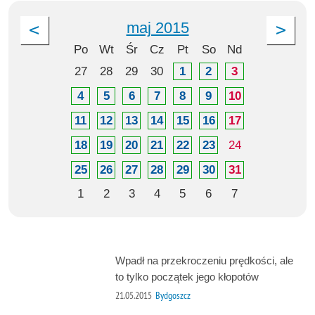
maj 2015
Po
Wt
Śr
Cz
Pt
So
Nd
27
28
29
30
1
2
3
4
5
6
7
8
9
10
11
12
13
14
15
16
17
18
19
20
21
22
23
24
25
26
27
28
29
30
31
1
2
3
4
5
6
7
Wpadł na przekroczeniu prędkości, ale
to tylko początek jego kłopotów
21.05.2015
Bydgoszcz