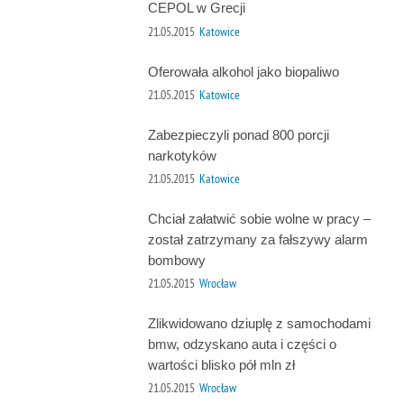
CEPOL w Grecji
21.05.2015
Katowice
Oferowała alkohol jako biopaliwo
21.05.2015
Katowice
Zabezpieczyli ponad 800 porcji
narkotyków
21.05.2015
Katowice
Chciał załatwić sobie wolne w pracy –
został zatrzymany za fałszywy alarm
bombowy
21.05.2015
Wrocław
Zlikwidowano dziuplę z samochodami
bmw, odzyskano auta i części o
wartości blisko pół mln zł
21.05.2015
Wrocław