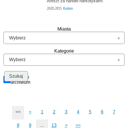
Areszt za handel narkotykami
20.05.2015
Radom
Miasta
Kategorie
Szukaj w
archiwum
<<
<
1
2
3
4
5
6
7
8
9
...
13
>
>>