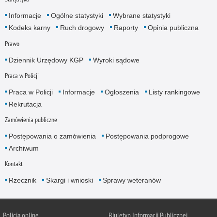
Informacje
Ogólne statystyki
Wybrane statystyki
Kodeks karny
Ruch drogowy
Raporty
Opinia publiczna
Prawo
Dziennik Urzędowy KGP
Wyroki sądowe
Praca w Policji
Praca w Policji
Informacje
Ogłoszenia
Listy rankingowe
Rekrutacja
Zamówienia publiczne
Postępowania o zamówienia
Postępowania podprogowe
Archiwum
Kontakt
Rzecznik
Skargi i wnioski
Sprawy weteranów
Policja
online
Biuletyn Informacji Publicznej