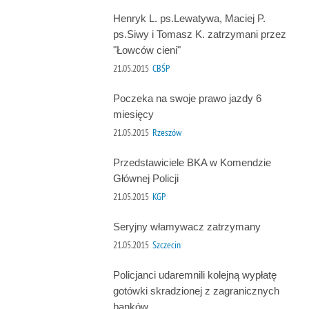
Henryk L. ps.Lewatywa, Maciej P.
ps.Siwy i Tomasz K. zatrzymani przez
"Łowców cieni"
21.05.2015
CBŚP
Poczeka na swoje prawo jazdy 6
miesięcy
21.05.2015
Rzeszów
Przedstawiciele BKA w Komendzie
Głównej Policji
21.05.2015
KGP
Seryjny włamywacz zatrzymany
21.05.2015
Szczecin
Policjanci udaremnili kolejną wypłatę
gotówki skradzionej z zagranicznych
banków