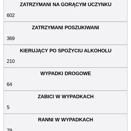
602
369
210
64
5
79