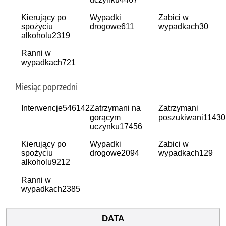
Kierujący po
Wypadki
Zabici w
spożyciu
drogowe
611
wypadkach
30
alkoholu
2319
Ranni w
wypadkach
721
Miesiąc poprzedni
Interwencje
546142
Zatrzymani na
Zatrzymani
gorącym
poszukiwani
11430
uczynku
17456
Kierujący po
Wypadki
Zabici w
spożyciu
drogowe
2094
wypadkach
129
alkoholu
9212
Ranni w
wypadkach
2385