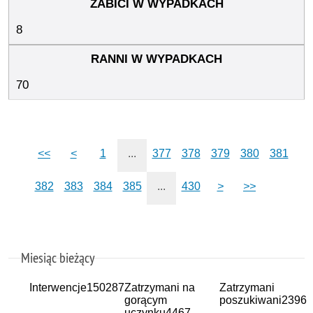
8
70
<<
<
1
...
377
378
379
380
381
382
383
384
385
...
430
>
>>
Miesiąc bieżący
Interwencje
150287
Zatrzymani na
Zatrzymani
gorącym
poszukiwani
2396
uczynku
4467