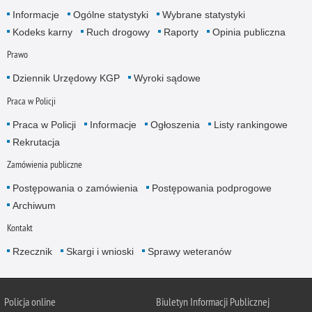
Informacje
Ogólne statystyki
Wybrane statystyki
Kodeks karny
Ruch drogowy
Raporty
Opinia publiczna
Prawo
Dziennik Urzędowy KGP
Wyroki sądowe
Praca w Policji
Praca w Policji
Informacje
Ogłoszenia
Listy rankingowe
Rekrutacja
Zamówienia publiczne
Postępowania o zamówienia
Postępowania podprogowe
Archiwum
Kontakt
Rzecznik
Skargi i wnioski
Sprawy weteranów
Policja
online
Biuletyn Informacji Publicznej