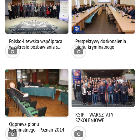
Polsko-litewska współpraca
Perspektywy doskonalenia
w zakresie pozbawiania s…
pionu kryminalnego
KSIP – WARSZTATY
SZKOLENIOWE
Odprawa pionu
kryminalnego - Poznań 2014