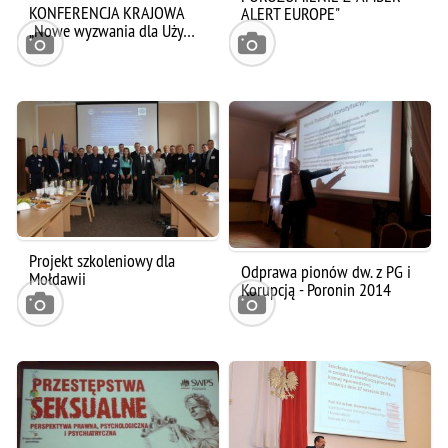
KONFERENCJA KRAJOWA
ALERT EUROPE"
„Nowe wyzwania dla Uży…
Projekt szkoleniowy dla
Odprawa pionów dw. z PG i
Mołdawii
Korupcją - Poronin 2014