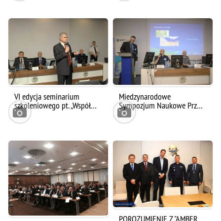
VI edycja seminarium
Miedzynarodowe
szkoleniowego pt. „Współ…
Sympozjum Naukowe Prz…
POROZUMIENIE Z "AMBER