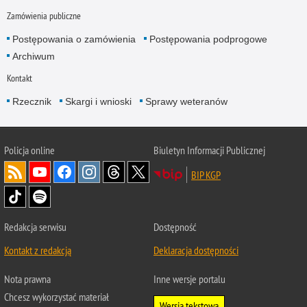
Zamówienia publiczne
Postępowania o zamówienia
Postępowania podprogowe
Archiwum
Kontakt
Rzecznik
Skargi i wnioski
Sprawy weteranów
Policja
online
Biuletyn Informacji Publicznej
BIP KGP
Redakcja serwisu
Dostępność
Kontakt z redakcją
Deklaracja dostępności
Nota prawna
Inne wersje portalu
Chcesz wykorzystać materiał
Wersja tekstowa