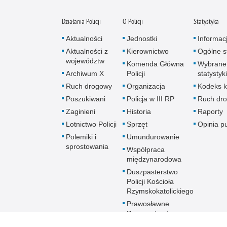
Działania Policji
O Policji
Statystyka
Aktualności
Jednostki
Informac
Aktualności z
Kierownictwo
Ogólne st
województw
Komenda Główna
Wybrane
Archiwum X
Policji
statystyki
Ruch drogowy
Organizacja
Kodeks k
Poszukiwani
Policja w III RP
Ruch dr
Zaginieni
Historia
Raporty
Lotnictwo Policji
Sprzęt
Opinia p
Polemiki i
Umundurowanie
sprostowania
Współpraca
międzynarodowa
Duszpasterstwo
Policji Kościoła
Rzymskokatolickiego
Prawosławne
Duszpasterstwo
Policji