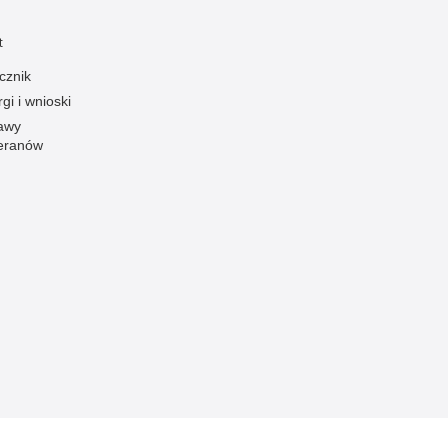
t
cznik
gi i wnioski
awy
eranów