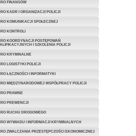
URO FINANSÓW
URO KADR I ORGANIZACJI POLICJI
URO KOMUNIKACJI SPOŁECZNEJ
URO KONTROLI
URO KOORDYNACJI POSTĘPOWAŃ
ALIFIKACYJNYCH I SZKOLENIA POLICJI
URO KRYMINALNE
URO LOGISTYKI POLICJI
URO ŁĄCZNOŚCI I INFORMATYKI
URO MIĘDZYNARODOWEJ WSPÓŁPRACY POLICJI
URO PRAWNE
URO PREWENCJI
URO RUCHU DROGOWEGO
URO WYWIADU I INFORMACJI KRYMINALNYCH
URO ZWALCZANIA PRZESTĘPCZOŚCI EKONOMICZNEJ