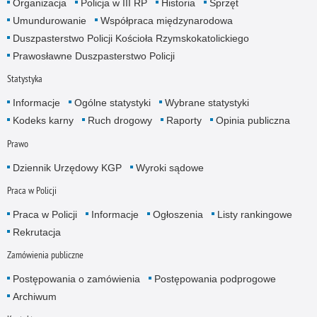
Organizacja
Policja w III RP
Historia
Sprzęt
Umundurowanie
Współpraca międzynarodowa
Duszpasterstwo Policji Kościoła Rzymskokatolickiego
Prawosławne Duszpasterstwo Policji
Statystyka
Informacje
Ogólne statystyki
Wybrane statystyki
Kodeks karny
Ruch drogowy
Raporty
Opinia publiczna
Prawo
Dziennik Urzędowy KGP
Wyroki sądowe
Praca w Policji
Praca w Policji
Informacje
Ogłoszenia
Listy rankingowe
Rekrutacja
Zamówienia publiczne
Postępowania o zamówienia
Postępowania podprogowe
Archiwum