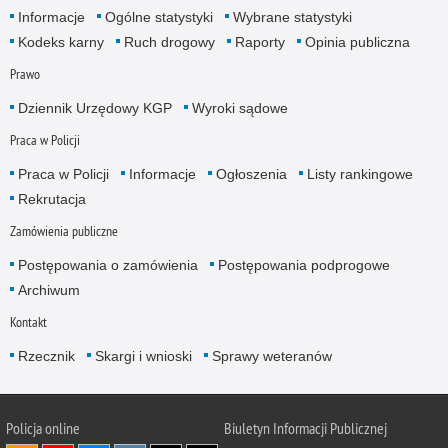
Informacje
Ogólne statystyki
Wybrane statystyki
Kodeks karny
Ruch drogowy
Raporty
Opinia publiczna
Prawo
Dziennik Urzędowy KGP
Wyroki sądowe
Praca w Policji
Praca w Policji
Informacje
Ogłoszenia
Listy rankingowe
Rekrutacja
Zamówienia publiczne
Postępowania o zamówienia
Postępowania podprogowe
Archiwum
Kontakt
Rzecznik
Skargi i wnioski
Sprawy weteranów
Policja
online
Biuletyn Informacji Publicznej