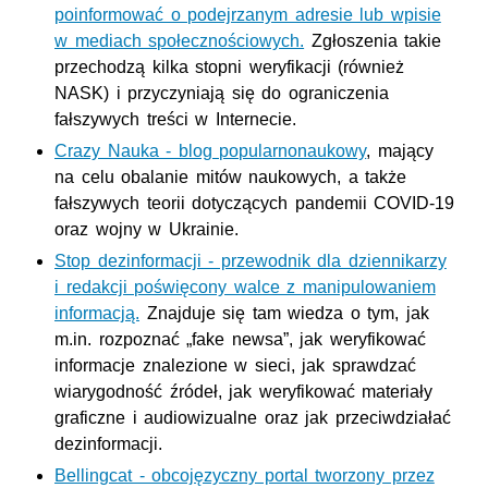
poinformować o podejrzanym adresie lub wpisie
w mediach społecznościowych.
Zgłoszenia takie
przechodzą kilka stopni weryfikacji (również
NASK) i przyczyniają się do ograniczenia
fałszywych treści w Internecie.
Crazy
Nauka - blog popularnonaukowy
, mający
na celu obalanie mitów naukowych, a także
fałszywych teorii dotyczących pandemii COVID-19
oraz wojny w Ukrainie.
Stop dezinformacji - przewodnik dla dziennikarzy
i redakcji poświęcony walce z manipulowaniem
informacją.
Znajduje się tam wiedza o tym, jak
m.in. rozpoznać „
fake news
a”, jak weryfikować
informacje znalezione w sieci, jak sprawdzać
wiarygodność źródeł, jak weryfikować materiały
graficzne i audiowizualne oraz jak przeciwdziałać
dezinformacji.
Bellingcat
- obcojęzyczny portal tworzony przez