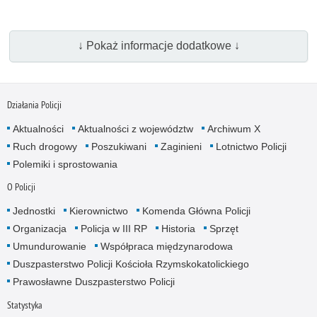
↓ Pokaż informacje dodatkowe ↓
Działania Policji
Aktualności
Aktualności z województw
Archiwum X
Ruch drogowy
Poszukiwani
Zaginieni
Lotnictwo Policji
Polemiki i sprostowania
O Policji
Jednostki
Kierownictwo
Komenda Główna Policji
Organizacja
Policja w III RP
Historia
Sprzęt
Umundurowanie
Współpraca międzynarodowa
Duszpasterstwo Policji Kościoła Rzymskokatolickiego
Prawosławne Duszpasterstwo Policji
Statystyka