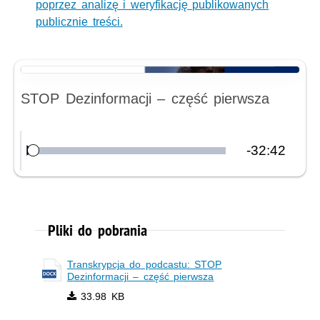
poprzez analizę i weryfikację publikowanych
publicznie treści.
Nagranie audio
STOP Dezinformacji – część pierwsza
Pozostały
-
32:42
Załadowany
:
Odtwórz
0.00%
czas
Pliki do pobrania
Transkrypcja do podcastu: STOP
Dezinformacji – część pierwsza
33.98 KB