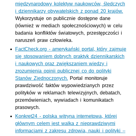
międzynarodowy kolektyw naukowców, śledczych
i dziennikarzy obywatelskich z ponad 20 krajów.
Wykorzystuje on publicznie dostępne dane
(również w mediach społecznościowych) w celu
badania konfliktów światowych, przestępczości i
naruszeń praw człowieka.
FactCheck.org
- amerykański portal, który zajmuje
się stosowaniem dobrych praktyk dziennikarskich
i naukowych oraz zwiększaniem wiedzy i
zrozumienia opinii publicznej co do polityki
Stanów Zjednoczonych.
Portal monitoruje
prawdziwość faktów wypowiedzianych przez
polityków w reklamach telewizyjnych, debatach,
przemówieniach, wywiadach i komunikatach
prasowych.
Konkret24 - polska witryna internetowa, której
głównym celem jest walka z nieprawdziwymi
informacjami z zakresu zdrowia, nauki i polityki –