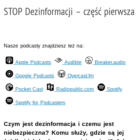
STOP Dezinformacji – część pierwsza
Nasze podcasty znajdziesz też na:
Apple Podcasts
Audible
Breaker.audio
Google Podcasts
Overcast.fm
Pocket Cast
Radiopublic.com
Spotify
Spotify for Podcasters
Czym jest dezinformacja i czemu jest
niebezpieczna? Komu służy, gdzie są jej