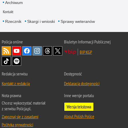
Archiwum
Kontakt
Rzecznik
Skargi i wnioski
Sprawy weteranów
Policja
online
Biuletyn Informacji Publicznej
BIP KGP
Redakcja serwisu
Dostępność
Kontakt z redakcją
Deklaracja dostępności
Nota prawna
Inne wersje portalu
Chcesz wykorzystać materiał
Wersja tekstowa
z serwisu Policja.pl.
About Polish Police
Zapoznaj się z zasadami
Polityka prywatności