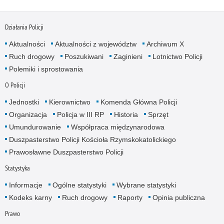
Działania Policji
Aktualności
Aktualności z województw
Archiwum X
Ruch drogowy
Poszukiwani
Zaginieni
Lotnictwo Policji
Polemiki i sprostowania
O Policji
Jednostki
Kierownictwo
Komenda Główna Policji
Organizacja
Policja w III RP
Historia
Sprzęt
Umundurowanie
Współpraca międzynarodowa
Duszpasterstwo Policji Kościoła Rzymskokatolickiego
Prawosławne Duszpasterstwo Policji
Statystyka
Informacje
Ogólne statystyki
Wybrane statystyki
Kodeks karny
Ruch drogowy
Raporty
Opinia publiczna
Prawo