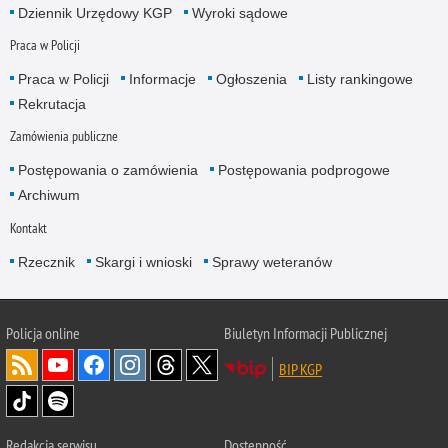
Dziennik Urzędowy KGP
Wyroki sądowe
Praca w Policji
Praca w Policji
Informacje
Ogłoszenia
Listy rankingowe
Rekrutacja
Zamówienia publiczne
Postępowania o zamówienia
Postępowania podprogowe
Archiwum
Kontakt
Rzecznik
Skargi i wnioski
Sprawy weteranów
Policja
online
Biuletyn Informacji Publicznej
BIP KGP
Redakcja serwisu
Dostępność