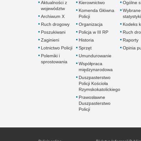
Aktualności z
Kierownictwo
Ogólne st
województw
Komenda Główna
Wybrane
Archiwum X
Policji
statystyki
Ruch drogowy
Organizacja
Kodeks k
Poszukiwani
Policja w III RP
Ruch dr
Zaginieni
Historia
Raporty
Lotnictwo Policji
Sprzęt
Opinia p
Polemiki i
Umundurowanie
sprostowania
Współpraca
międzynarodowa
Duszpasterstwo
Policji Kościoła
Rzymskokatolickiego
Prawosławne
Duszpasterstwo
Policji