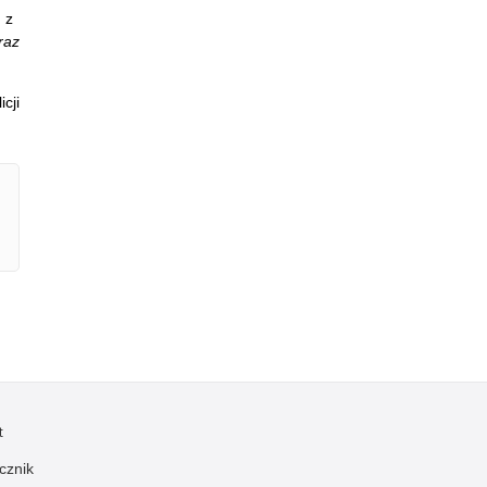
h z
raz
cji
t
cznik