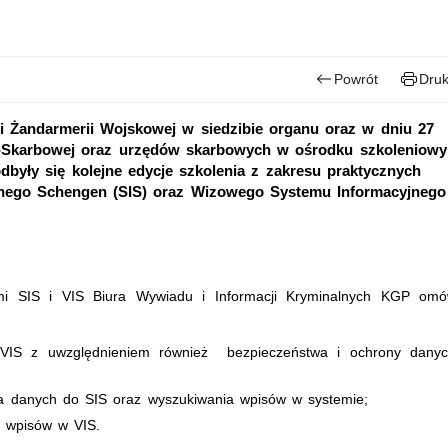
Powrót
Druk
li Żandarmerii Wojskowej w siedzibie organu oraz w dniu 27
lno-Skarbowej oraz urzędów skarbowych w ośrodku szkoleniow
były się kolejne edycje szkolenia z zakresu praktycznych
jnego Schengen (SIS) oraz Wizowego Systemu Informacyjnego
ymi SIS i VIS Biura Wywiadu i Informacji Kryminalnych KGP omów
 VIS z uwzględnieniem również bezpieczeństwa i ochrony dany
a danych do SIS oraz wyszukiwania wpisów w systemie;
a wpisów w VIS.