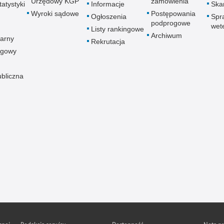
Urzędowy KGP
zamówienia
atystyki
Informacje
Skar
Wyroki sądowe
Postępowania
Ogłoszenia
Spr
podprogowe
wet
Listy rankingowe
Archiwum
arny
Rekrutacja
ogowy
ubliczna