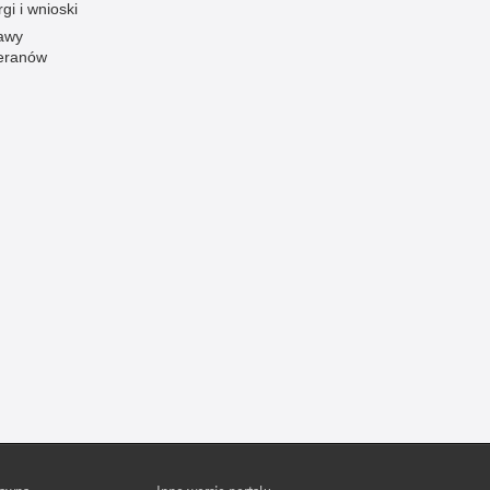
gi i wnioski
awy
eranów