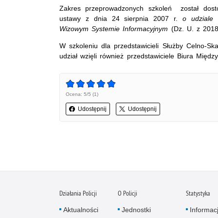
Zakres przeprowadzonych szkoleń został dos
ustawy z dnia 24 sierpnia 2007 r.
o udziale 
Wizowym Systemie Informacyjnym
(Dz. U. z 2018
W szkoleniu dla przedstawicieli Służby Celno-S
udział wzięli również przedstawiciele Biura Międz
Ocena: 5/5 (1)
Udostępnij
Udostępnij
Działania Policji
O Policji
Statystyka
Aktualności
Jednostki
Informac