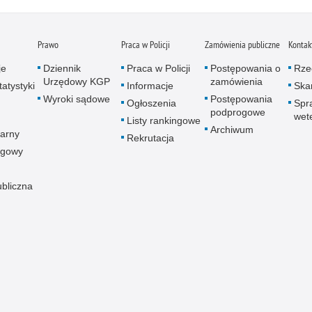
Prawo
Praca w Policji
Zamówienia publiczne
Kontak
je
Dziennik
Praca w Policji
Postępowania o
Rze
Urzędowy KGP
zamówienia
atystyki
Informacje
Skar
Wyroki sądowe
Postępowania
Ogłoszenia
Spr
podprogowe
wet
Listy rankingowe
Archiwum
arny
Rekrutacja
ogowy
ubliczna