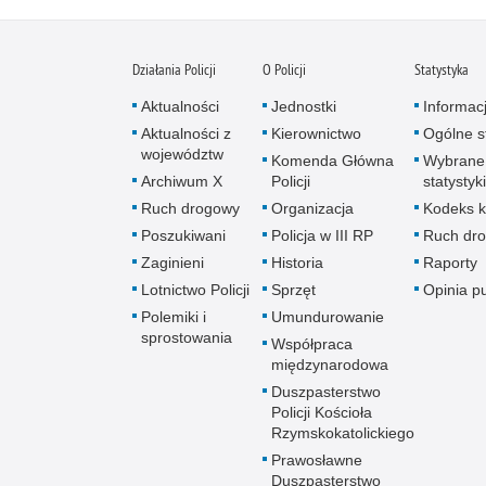
Działania Policji
O Policji
Statystyka
Aktualności
Jednostki
Informac
Aktualności z
Kierownictwo
Ogólne st
województw
Komenda Główna
Wybrane
Archiwum X
Policji
statystyki
Ruch drogowy
Organizacja
Kodeks k
Poszukiwani
Policja w III RP
Ruch dr
Zaginieni
Historia
Raporty
Lotnictwo Policji
Sprzęt
Opinia p
Polemiki i
Umundurowanie
sprostowania
Współpraca
międzynarodowa
Duszpasterstwo
Policji Kościoła
Rzymskokatolickiego
Prawosławne
Duszpasterstwo