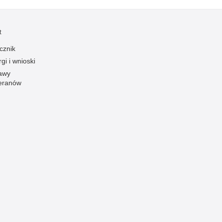
t
cznik
gi i wnioski
awy
eranów