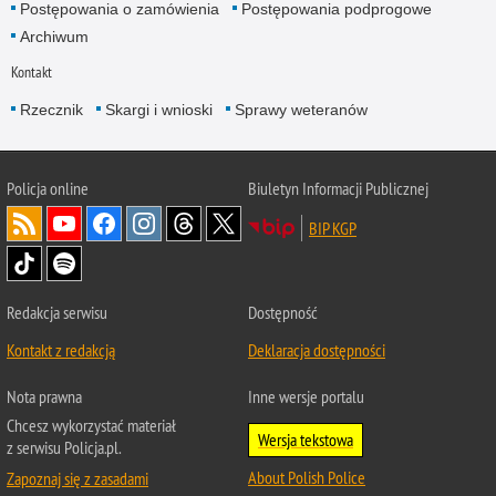
Postępowania o zamówienia
Postępowania podprogowe
Archiwum
Kontakt
Rzecznik
Skargi i wnioski
Sprawy weteranów
Policja
online
Biuletyn Informacji Publicznej
BIP KGP
Redakcja serwisu
Dostępność
Kontakt z redakcją
Deklaracja dostępności
Nota prawna
Inne wersje portalu
Chcesz wykorzystać materiał
Wersja tekstowa
z serwisu Policja.pl.
About Polish Police
Zapoznaj się z zasadami